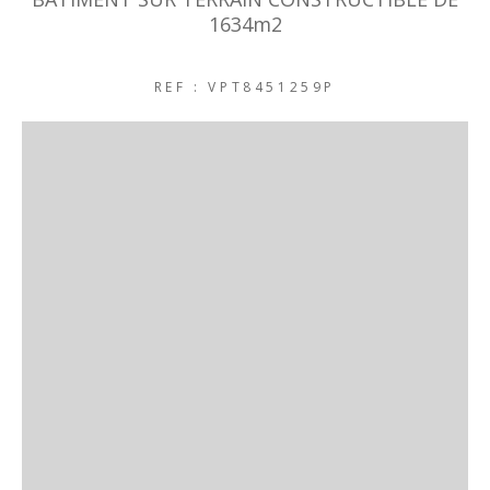
1634m2
REF : VPT8451259P