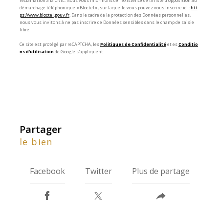
réclamation à la CNIL. Nous vous informons de l’existence de la liste d'opposition au
démarchage téléphonique « Bloctel », sur laquelle vous pouvez vous inscrire ici :
htt
ps://www.bloctel.gouv.fr
. Dans le cadre de la protection des Données personnelles,
nous vous invitons à ne pas inscrire de Données sensibles dans le champ de saisie
libre.
Ce site est protégé par reCAPTCHA, les
Politiques de Confidentialité
et es
Conditio
ns d'utilisation
de Google s'appliquent.
partager
le bien
Facebook
Twitter
Plus de partage