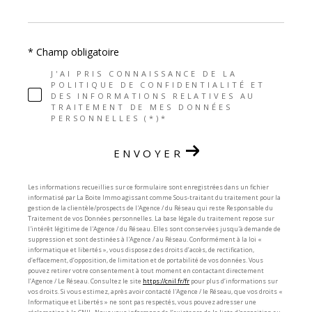
* Champ obligatoire
J'AI PRIS CONNAISSANCE DE LA
POLITIQUE DE CONFIDENTIALITÉ ET
DES INFORMATIONS RELATIVES AU
TRAITEMENT DE MES DONNÉES
PERSONNELLES (*)*
ENVOYER
Les informations recueillies sur ce formulaire sont enregistrées dans un fichier
informatisé par La Boite Immo agissant comme Sous-traitant du traitement pour la
gestion de la clientèle/prospects de l'Agence / du Réseau qui reste Responsable du
Traitement de vos Données personnelles. La base légale du traitement repose sur
l'intérêt légitime de l'Agence / du Réseau. Elles sont conservées jusqu'à demande de
suppression et sont destinées à l'Agence / au Réseau. Conformément à la loi «
informatique et libertés », vous disposez des droits d’accès, de rectification,
d’effacement, d’opposition, de limitation et de portabilité de vos données. Vous
pouvez retirer votre consentement à tout moment en contactant directement
l’Agence / Le Réseau. Consultez le site
https://cnil.fr/fr
pour plus d’informations sur
vos droits. Si vous estimez, après avoir contacté l'Agence / le Réseau, que vos droits «
Informatique et Libertés » ne sont pas respectés, vous pouvez adresser une