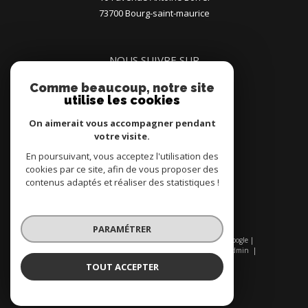
73700
bourg-saint-maurice
NOUS SUIVRE SUR
Comme beaucoup, notre site
utilise les cookies
On aimerait vous accompagner pendant
votre visite.
En poursuivant, vous acceptez l'utilisation des
ADHÉRENTS
cookies par ce site, afin de vous proposer des
contenus adaptés et réaliser des statistiques !
PARAMÉTRER
© 2026 | Tous droits réservés | Traduction powered by Google |
Nos honoraires
Plan du site
Mentions légales
Admin
Nos liens
Politique RGPD
Cookies
TOUT ACCEPTER