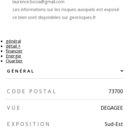
laurence.bocia@gmail.com
Les informations sur les risques auxquels est exposé
ce bien sont disponibles sur georisques.fr
général
détail +
financier
Energie
Quartier
TRAD_ZEPHYR_Caracteristique
TRAD_ZEPHYR_Valeurs
CODE POSTAL
73700
VUE
DEGAGEE
TRAD_ZEPHYR_Caracteristique
TRAD_ZEPHYR_Valeurs
EXPOSITION
Sud-Est