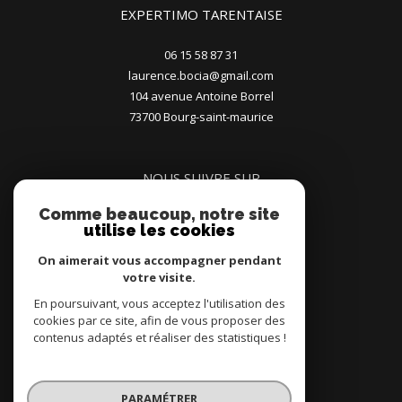
EXPERTIMO TARENTAISE
06 15 58 87 31
laurence.bocia@gmail.com
104 avenue Antoine Borrel
73700
bourg-saint-maurice
NOUS SUIVRE SUR
Comme beaucoup, notre site
utilise les cookies
On aimerait vous accompagner pendant
votre visite.
En poursuivant, vous acceptez l'utilisation des
ADHÉRENTS
cookies par ce site, afin de vous proposer des
contenus adaptés et réaliser des statistiques !
PARAMÉTRER