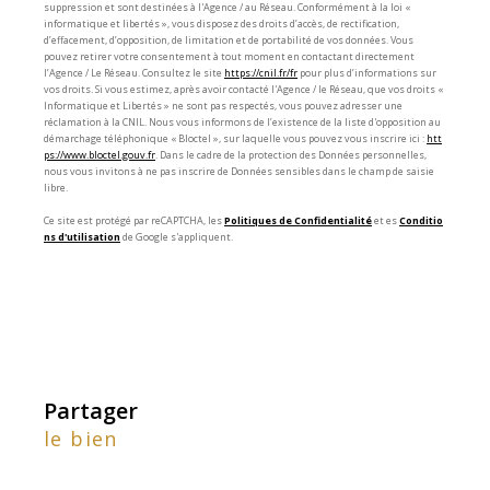
suppression et sont destinées à l'Agence / au Réseau. Conformément à la loi «
informatique et libertés », vous disposez des droits d’accès, de rectification,
d’effacement, d’opposition, de limitation et de portabilité de vos données. Vous
pouvez retirer votre consentement à tout moment en contactant directement
l’Agence / Le Réseau. Consultez le site
https://cnil.fr/fr
pour plus d’informations sur
vos droits. Si vous estimez, après avoir contacté l'Agence / le Réseau, que vos droits «
Informatique et Libertés » ne sont pas respectés, vous pouvez adresser une
réclamation à la CNIL. Nous vous informons de l’existence de la liste d'opposition au
démarchage téléphonique « Bloctel », sur laquelle vous pouvez vous inscrire ici :
htt
ps://www.bloctel.gouv.fr
. Dans le cadre de la protection des Données personnelles,
nous vous invitons à ne pas inscrire de Données sensibles dans le champ de saisie
libre.
Ce site est protégé par reCAPTCHA, les
Politiques de Confidentialité
et es
Conditio
ns d'utilisation
de Google s'appliquent.
partager
le bien