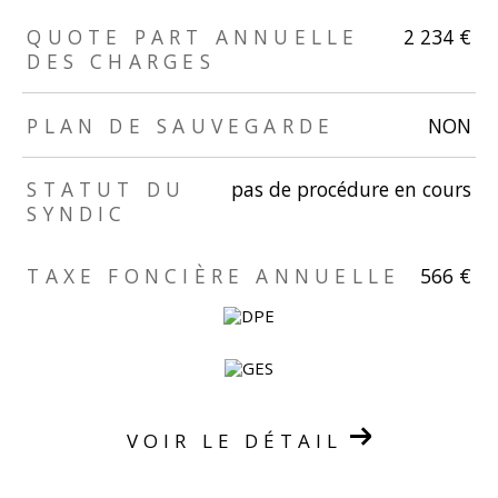
TRAD_ZEPHYR_Caracteristique
TRAD_ZEPHYR_Valeurs
QUOTE PART ANNUELLE
2 234 €
DES CHARGES
PLAN DE SAUVEGARDE
NON
STATUT DU
pas de procédure en cours
SYNDIC
TRAD_ZEPHYR_Caracteristique
TRAD_ZEPHYR_Valeurs
TAXE FONCIÈRE ANNUELLE
566 €
VOIR LE DÉTAIL