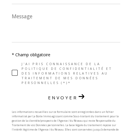
Message
*
* Champ obligatoire
J'AI PRIS CONNAISSANCE DE LA
POLITIQUE DE CONFIDENTIALITÉ ET
DES INFORMATIONS RELATIVES AU
TRAITEMENT DE MES DONNÉES
PERSONNELLES (*)*
ENVOYER
Les informations recueillies sur ce formulaire sont enregistrées dans un fichier
informatisé par La Boite Immo agissant comme Sous-traitant du traitement pour la
gestion de la clientèle/prospects de l'Agence / du Réseau qui reste Responsable du
Traitement de vos Données personnelles. La base légale du traitement repose sur
l'intérêt légitime de l'Agence / du Réseau. Elles sont conservées jusqu'à demande de