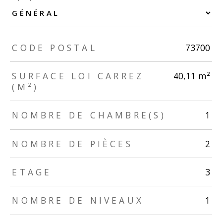
TRAD_ZEPHYR_Caracteristique
TRAD_ZEPHYR_Valeurs
CODE POSTAL
73700
SURFACE LOI CARREZ
40,11 m²
(M²)
NOMBRE DE CHAMBRE(S)
1
NOMBRE DE PIÈCES
2
ETAGE
3
NOMBRE DE NIVEAUX
1