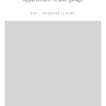
REF : VPA854512029P