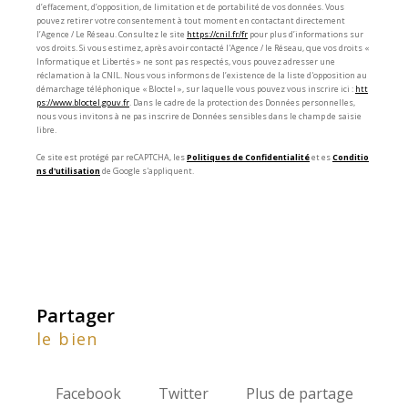
d’effacement, d’opposition, de limitation et de portabilité de vos données. Vous
pouvez retirer votre consentement à tout moment en contactant directement
l’Agence / Le Réseau. Consultez le site
https://cnil.fr/fr
pour plus d’informations sur
vos droits. Si vous estimez, après avoir contacté l'Agence / le Réseau, que vos droits «
Informatique et Libertés » ne sont pas respectés, vous pouvez adresser une
réclamation à la CNIL. Nous vous informons de l’existence de la liste d'opposition au
démarchage téléphonique « Bloctel », sur laquelle vous pouvez vous inscrire ici :
htt
ps://www.bloctel.gouv.fr
. Dans le cadre de la protection des Données personnelles,
nous vous invitons à ne pas inscrire de Données sensibles dans le champ de saisie
libre.
Ce site est protégé par reCAPTCHA, les
Politiques de Confidentialité
et es
Conditio
ns d'utilisation
de Google s'appliquent.
partager
le bien
Facebook
Twitter
Plus de partage