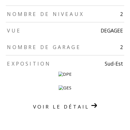
NOMBRE DE NIVEAUX
2
VUE
DEGAGEE
TRAD_ZEPHYR_Caracteristique
TRAD_ZEPHYR_Valeurs
NOMBRE DE GARAGE
2
EXPOSITION
Sud-Est
VOIR LE DÉTAIL