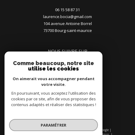
06 15 58 87 31
laurence.bocia@gmail.com
104 avenue Antoine Borrel
73700
bourg-saint-maurice
NOUS SUIVRE SUR
Comme beaucoup, notre site
utilise les cookies
On aimerait vous accompagner pendant
votre visite.
En poursuivant, vous acceptez l'utilisation des
ADHÉRENTS
cookies par ce site, afin de vous proposer des
contenus adaptés et réaliser des statistiques !
PARAMÉTRER
© 2026 | Tous droits réservés | Traduction powered by Google |
Nos honoraires
Plan du site
Mentions légales
Admin