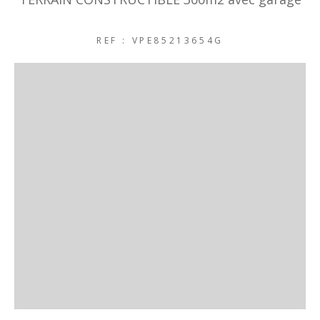
REF : VPE85213654G