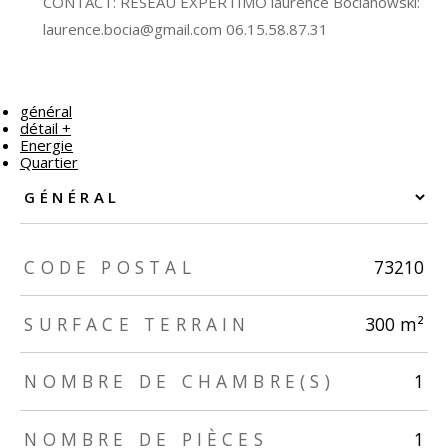
CONTACT: RESEAU EXPERTIMO laurence Bocianowski:
laurence.bocia@gmail.com 06.15.58.87.31
général
détail +
Energie
Quartier
TRAD_ZEPHYR_Caracteristique
TRAD_ZEPHYR_Valeurs
CODE POSTAL
73210
SURFACE TERRAIN
300 m²
NOMBRE DE CHAMBRE(S)
1
NOMBRE DE PIÈCES
1