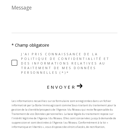
Message
*
* Champ obligatoire
J'AI PRIS CONNAISSANCE DE LA
POLITIQUE DE CONFIDENTIALITÉ ET
DES INFORMATIONS RELATIVES AU
TRAITEMENT DE MES DONNÉES
PERSONNELLES (*)*
ENVOYER
Les informations recueillies sur ce formulaire sont enregistrées dans un fichier
informatisé par La Boite Immo agissant comme Sous-traitant du traitement pour la
gestion de la clientèle/prospects de l'Agence / du Réseau qui reste Responsable du
Traitement de vos Données personnelles. La base légale du traitement repose sur
l'intérêt légitime de l'Agence / du Réseau. Elles sont conservées jusqu'à demande de
suppression et sont destinées à l'Agence / au Réseau. Conformément à la loi «
informatique et libertés », vous disposez des droits d’accès, de rectification,