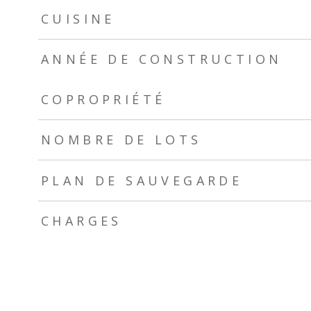
CUISINE
ANNÉE DE CONSTRUCTION
TRAD_ZEPHYR_Caracteristique
TRAD_ZEPHYR_Valeurs
COPROPRIÉTÉ
NOMBRE DE LOTS
PLAN DE SAUVEGARDE
TRAD_ZEPHYR_Caracteristique
TRAD_ZEPHYR_Valeurs
CHARGES