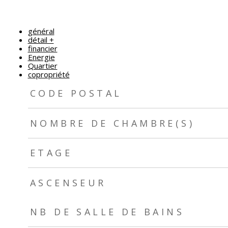
général
détail +
financier
Energie
Quartier
copropriété
TRAD_ZEPHYR_Caracteristique
TRAD_ZEPHYR_Valeurs
CODE POSTAL
NOMBRE DE CHAMBRE(S)
ETAGE
ASCENSEUR
TRAD_ZEPHYR_Caracteristique
TRAD_ZEPHYR_Valeurs
NB DE SALLE DE BAINS