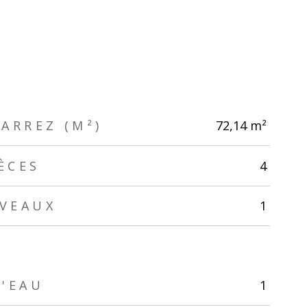
ARREZ (M²)
72,14 m²
ÈCES
4
IVEAUX
1
D'EAU
1