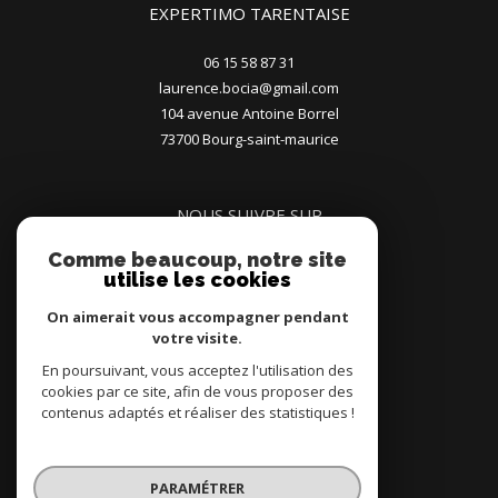
EXPERTIMO TARENTAISE
06 15 58 87 31
laurence.bocia@gmail.com
104 avenue Antoine Borrel
73700
bourg-saint-maurice
NOUS SUIVRE SUR
Comme beaucoup, notre site
utilise les cookies
On aimerait vous accompagner pendant
votre visite.
En poursuivant, vous acceptez l'utilisation des
ADHÉRENTS
cookies par ce site, afin de vous proposer des
contenus adaptés et réaliser des statistiques !
PARAMÉTRER